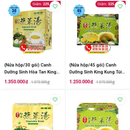
225.000
325.000
(Nửa hộp/30 gói) Canh
(Nửa hộp/45 gói) Canh
Dưỡng Sinh Hòa Tan King
Dưỡng Sinh King Kung Túi
Đang diễn ra
2
Kung (Đài Loan) -
Lọc - Genuine Vegetable
1.350.000
1.250.000
đ
đ
1.575.000
1.575.000
đ
đ
Vegetable Drink
Drink