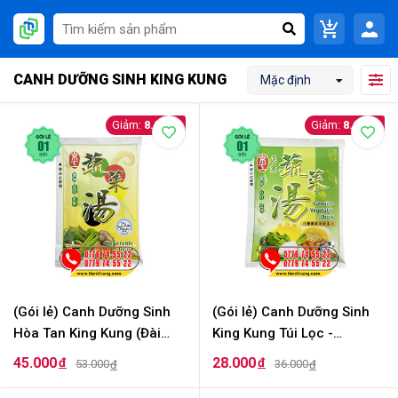
CANH DƯỠNG SINH KING KUNG
Mặc định
8.000
8.000
(Gói lẻ) Canh Dưỡng Sinh
(Gói lẻ) Canh Dưỡng Sinh
Hòa Tan King Kung (Đài
King Kung Túi Lọc -
Loan) - Vegetable Drink
Genuine Vegetable Drink
45.000
28.000
đ
đ
53.000
36.000
đ
đ