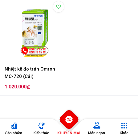
Đang diễn ra
2
Nhiệt kế đo trán Omron
MC-720 (Cái)
1.020.000
đ
Sản phẩm
Kiến thức
KHUYẾN MẠI
Món ngon
Khác