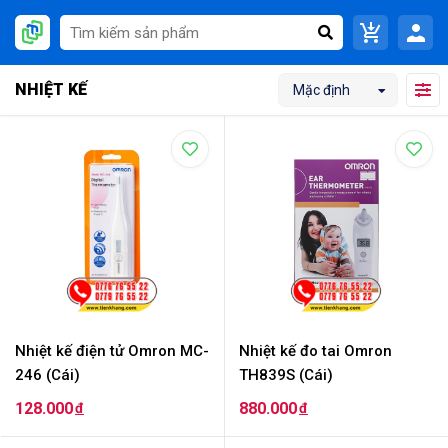
NHIỆT KẾ
Mặc định
Nhiệt kế điện tử Omron MC-
Nhiệt kế đo tai Omron
246 (Cái)
TH839S (Cái)
128.000
880.000
đ
đ