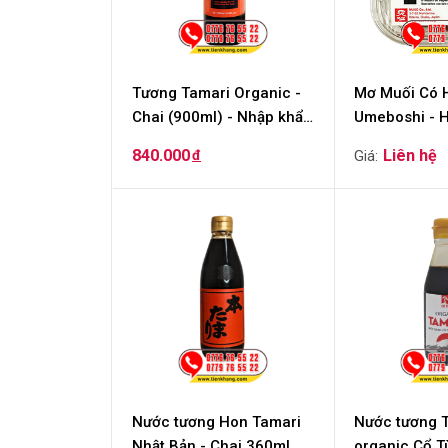
Tương Tamari Organic -
Mơ Muối Có H
Chai (900ml) - Nhập khẩu
Umeboshi - 
nguyên chai
(250gram)
840.000
đ
Nước tương Hon Tamari
Nước tương 
Nhật Bản - Chai 360ml
organic Cổ T