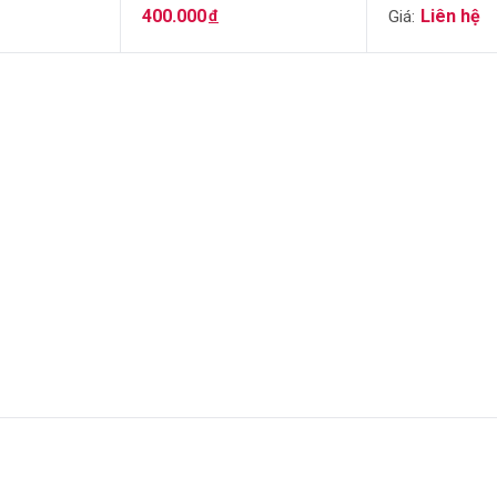
Hũ (40gram)
400.000
đ