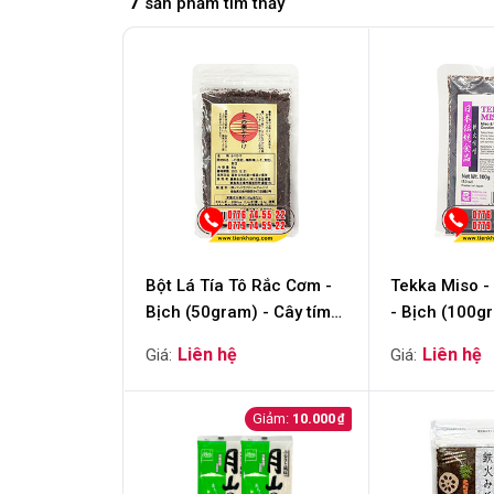
7
sản phẩm tìm thấy
Bột Lá Tía Tô Rắc Cơm -
Tekka Miso -
Bịch (50gram) - Cây tím
- Bịch (100g
hồi sinh của người Nhật
10.000