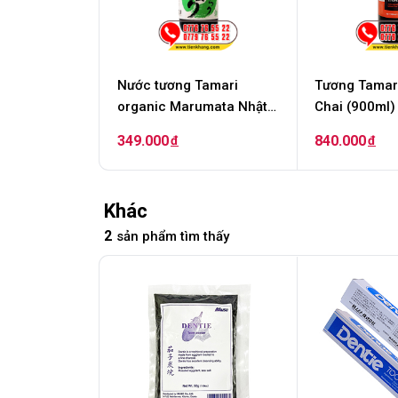
Nước tương Tamari
Tương Tamari
organic Marumata Nhật
Chai (900ml)
Bản - Chai 360ml
nguyên chai
349.000
840.000
đ
đ
Khác
2
sản phẩm tìm thấy