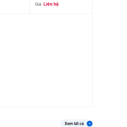
(2gx30 Gói) (Hộp)
Xem tất cả