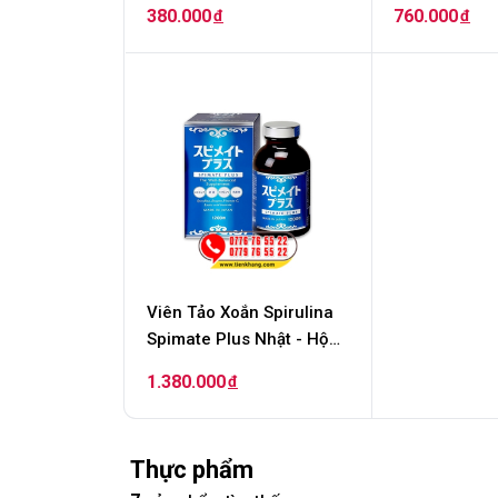
Spirulina No.1 Of Japan -
600 viên
380.000
760.000
đ
đ
Hộp 600 Viên
Viên Tảo Xoắn Spirulina
Spimate Plus Nhật - Hộp
1200 viên
1.380.000
đ
Thực phẩm