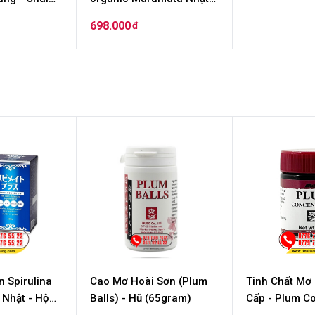
Bản - Hộp (2 chai x
698.000
đ
360ml)
n Spirulina
Cao Mơ Hoài Sơn (Plum
Tinh Chất Mơ
ật - Hộp
Balls) - Hũ (65gram)
Cấp - Plum Co