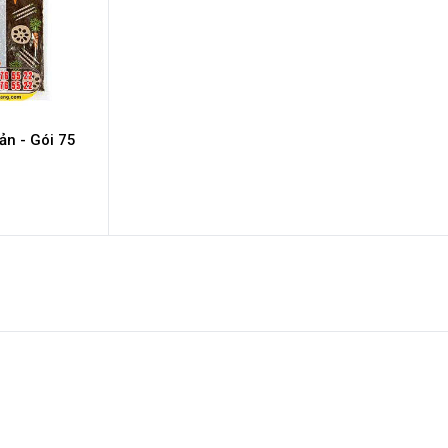
ản - Gói 75
Đang 
2