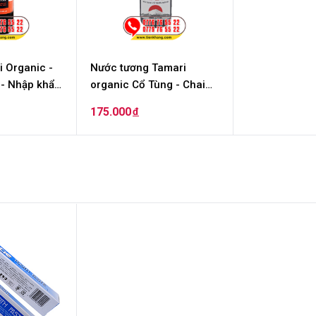
 Organic -
Nước tương Tamari
 - Nhập khẩu
organic Cổ Tùng - Chai
180ml
175.000
đ