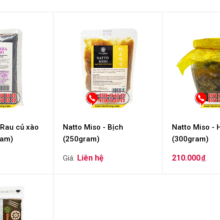
 Rau củ xào
Natto Miso - Bịch
Natto Miso - 
ram)
(250gram)
(300gram)
210.000
đ