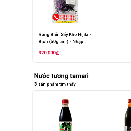
Rong Biển Sấy Khô Hijiki -
Bịch (50gram) - Nhập
khẩu từ Nhật
320.000
đ
Nước tương tamari
3
sản phẩm tìm thấy