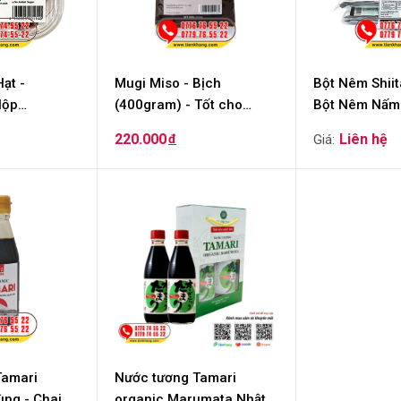
ạt -
Mugi Miso - Bịch
Bột Nêm Shiit
Hộp
(400gram) - Tốt cho
Bột Nêm Nấm
người bệnh thận
Dưỡng - Dây 
220.000
đ
Tamari
Nước tương Tamari
ùng - Chai
organic Marumata Nhật