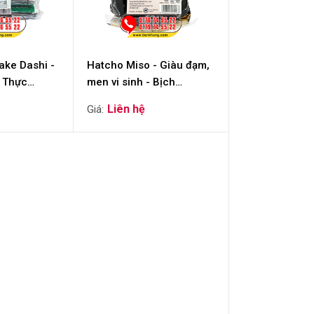
ake Dashi -
Hatcho Miso - Giàu đạm,
 Thực
men vi sinh - Bịch
(100gram)
(400gram)