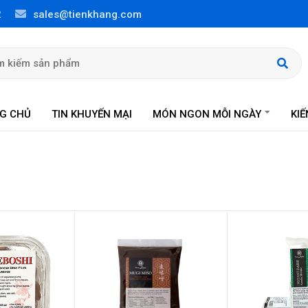
2
sales@tienkhang.com
G CHỦ
TIN KHUYẾN MẠI
MÓN NGON MỖI NGÀY
KI