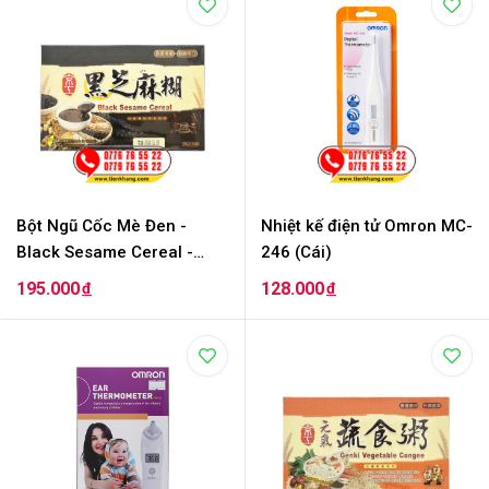
Bột Ngũ Cốc Mè Đen -
Nhiệt kế điện tử Omron MC-
Black Sesame Cereal -
246 (Cái)
Hộp 370g (37g x 10 gói)
195.000
128.000
đ
đ