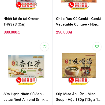
Nhiệt kế đo tai Omron
Cháo Rau Củ Genki - Genki
TH839S (Cái)
Vegetable Congee - Hộp
256g (32g x 8 Gói)
880.000
250.000
đ
đ
Sữa Hạnh Nhân Củ Sen -
Súp Miso Ăn Liền - Miso
Lotus Root Almond Drink -
Soup - Hộp 130g (13g x 10