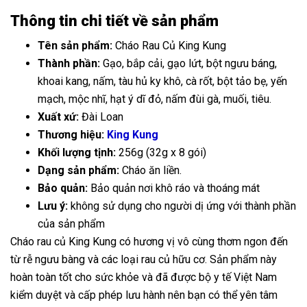
Thông tin chi tiết về sản phẩm
Tên sản phẩm:
Cháo Rau Củ King Kung
Thành phần:
Gạo, bắp cải, gạo lứt, bột ngưu báng,
khoai kang, nấm, tàu hủ ky khô, cà rốt, bột tảo bẹ, yến
mạch, mộc nhĩ, hạt ý dĩ đỏ, nấm đùi gà, muối, tiêu.
Xuất xứ:
Đài Loan
Thương hiệu:
King Kung
Khối lượng tịnh:
256g (32g x 8 gói)
Dạng sản phẩm:
Cháo ăn liền.
Bảo quản:
Bảo quản nơi khô ráo và thoáng mát
Lưu ý:
không sử dụng cho người dị ứng với thành phần
của sản phẩm
Cháo rau củ King Kung có hương vị vô cùng thơm ngon đến
từ rễ ngưu bàng và các loại rau củ hữu cơ. Sản phẩm này
hoàn toàn tốt cho sức khỏe và đã được bộ y tế Việt Nam
kiểm duyệt và cấp phép lưu hành nên bạn có thể yên tâm