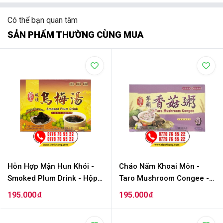
Có thể bạn quan tâm
SẢN PHẨM THƯỜNG CÙNG MUA
Hỗn Hợp Mận Hun Khói -
Cháo Nấm Khoai Môn -
Smoked Plum Drink - Hộp
Taro Mushroom Congee -
220g ( 22g x 10 Gói)
Hộp 240g (30g x 8 Gói)
195.000
195.000
đ
đ