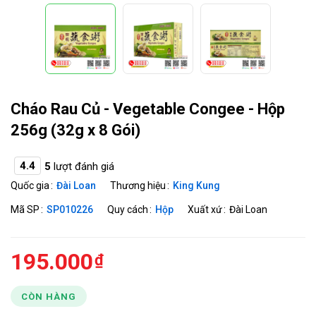
Cháo Rau Củ - Vegetable Congee - Hộp
256g (32g x 8 Gói)
4.4
5
lượt đánh giá
Quốc gia
Đài Loan
Thương hiệu
King Kung
Mã SP
SP010226
Quy cách
Hộp
Xuất xứ
Đài Loan
195.000
CÒN HÀNG