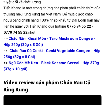
tuyệt đối về chất lượng.
Tiến Khang là một trong những nhà phân phối chính thức của
thương hiệu King Kung tại Việt Nam. Để mua được cháo
ngưu bàng chính hãng 100% nhập khẩu từ Đài Loan bạn hãy
liên hệ ngay với Tiến Khang qua hotline
0776 74 55 22
-
Đang diễn ra
2
0779 74 55 22
nhé!
=>
Cháo Nấm Khoai Môn - Taro Mushroom Congee -
Hộp 240g (30g x 8 Gói)
=>
Cháo Rau Củ Genki - Genki Vegetable Congee - Hộp
256g (32g x 8 Gói)
=>
Ngũ Cốc Mè Đen - Black Sesame Cereal - Hộp 370g
(37g x 10 gói)
Video review sản phẩm Cháo Rau Củ
King Kung