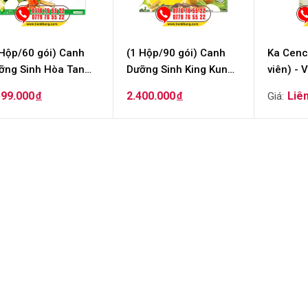
 Hộp/60 gói) Canh
(1 Hộp/90 gói) Canh
Ka Cenc
ỡng Sinh Hòa Tan
Dưỡng Sinh King Kung
viên) - 
ng Kung (Đài Loan) -
Túi Lọc - Genuine
làm mát
599.000
2.400.000
đ
đ
getable Drink
Vegetable Drink
choleste