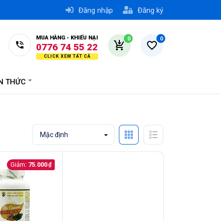
Đăng nhập
Đăng ký
MUA HÀNG - KHIẾU NẠI
0
0
0776 74 55 22
0979 00 55 22
0779 74 55 22
ẾN THỨC
0978 17 45 30
Mặc định
75.000