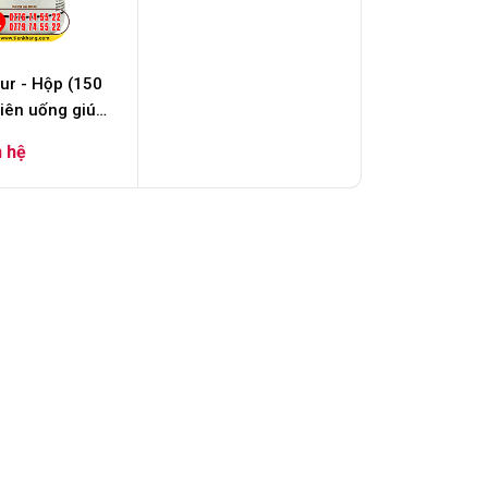
ur - Hộp (150
Viên uống giúp
 gan, giảm
rol