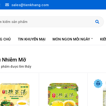
2
sales@tienkhang.com
G CHỦ
TIN KHUYẾN MẠI
MÓN NGON MỖI NGÀY
KI
 Nhiễm Mỡ
 phẩm được tìm thấy