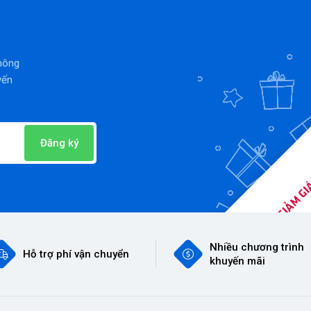
thông
yến
Đăng ký
Nhiều chương trình
Hỗ trợ phí vận chuyển
khuyến mãi