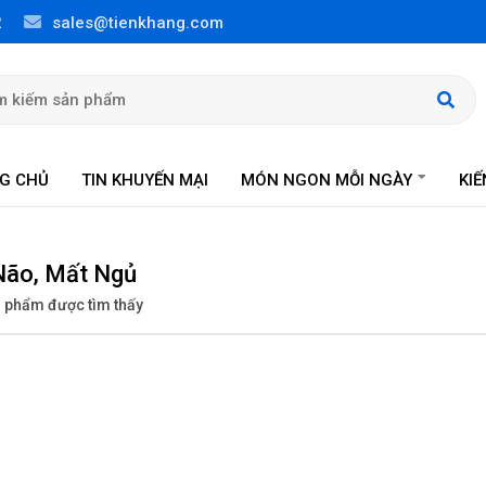
2
sales@tienkhang.com
G CHỦ
TIN KHUYẾN MẠI
MÓN NGON MỖI NGÀY
KI
Não, Mất Ngủ
 phẩm được tìm thấy