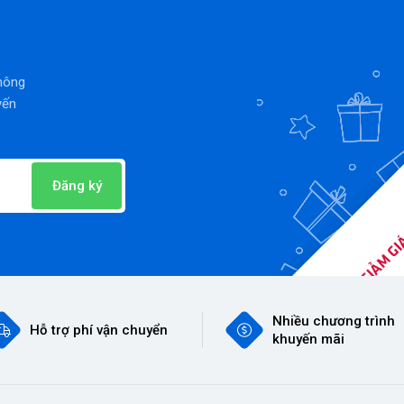
thông
yến
Đăng ký
Nhiều chương trình
Hỗ trợ phí vận chuyển
khuyến mãi