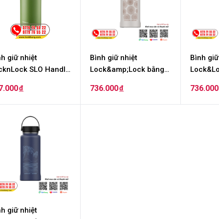
h giữ nhiệt
Bình giữ nhiệt
Bình giữ
cknLock SLO Handle
Lock&amp;Lock bằng
Lock&Lo
mbler 1L - Màu xanh
thép không rỉ Riga
không r
7.000
736.000
736.000
đ
đ
 - LHC4324GRN (Cái)
Tumbler Vietnam
Vietnam
Edition 897ml - Màu be
- Màu x
h giữ nhiệt