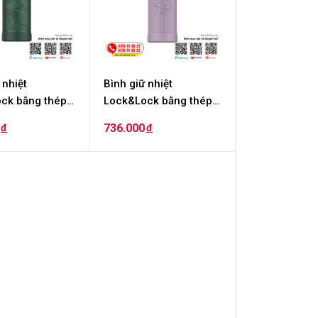
 nhiệt
Bình giữ nhiệt
ck bằng thép
Lock&Lock bằng thép
ỉ Riga Tumbler
không rỉ Riga Tumbler
736.000
đ
đ
 Edition 897ml
Vietnam Edition 897ml
anh lá cây
- Màu tím