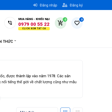
Đăng nhập
Đăng ký
0776 74 55 22
MUA HÀNG - KHIẾU NẠI
0
0
0979 00 55 22
0779 74 55 22
0978 17 45 30
ẾN THỨC
ốc, được thành lập vào năm 1978. Các sản
nổi tiếng thế giới về chất lượng cũng như mẫu
hức của LocknLock tại Việt Nam.