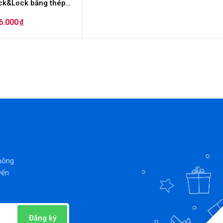
ck&Lock bằng thép
ông rỉ Riga Tumbler
6.000
đ
etnam Edition 897ml
Màu xanh navy
Đang 
2
thông
yến
Đăng ký