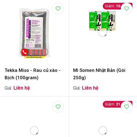
10.000
Tekka Miso - Rau củ xào -
Mì Somen Nhật Bản (Gói
Bịch (100gram)
250g)
21.000