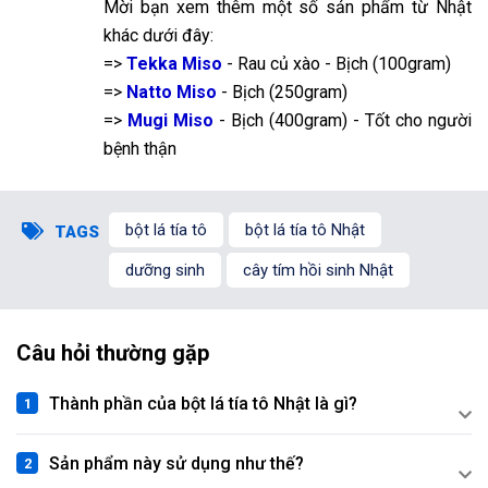
Mời bạn xem thêm một số sản phẩm từ Nhật
khác dưới đây:
=>
Tekka Miso
- Rau củ xào - Bịch (100gram)
=>
Natto Miso
- Bịch (250gram)
=>
Mugi Miso
- Bịch (400gram) - Tốt cho người
bệnh thận
Đang diễn ra
2
bột lá tía tô
bột lá tía tô Nhật
TAGS
dưỡng sinh
cây tím hồi sinh Nhật
Câu hỏi thường gặp
Thành phần của bột lá tía tô Nhật là gì?
Sản phẩm này sử dụng như thế?