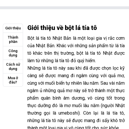
Giới thiệu về bột lá tía tô
Giới thiệu
Thành
Bột lá tía tô Nhật Bản là một loại gia vị rắc cơm
phần
của Nhật Bản. Khác với những sản phẩm từ lá tía
Công
tô khác trên thị trường, bột lá tía tô Nhật được
dụng
làm từ những lá tía tô đỏ quý hiếm.
Cách sử
Những lá tía tô này sau khi đã được chọn lọc kỹ
dụng
càng sẽ được mang đi ngâm cùng với quả mơ,
Mua ở
đâu?
cùng với muối biển tự nhiên lâu năm. Sau vài năm
ngâm ủ những quả mơ này sẽ trở thành một thực
phẩm quân bình âm dương, vô cùng tốt trong
thực dưỡng đó là mơ muối lâu năm (người Nhật
thường gọi là umeboshi). Còn lại là lá tía tô,
những lá tía tô này sẽ được mang đi sấy khô trở
thành một loại gia vị vô cùng tốt cho sức khỏe.