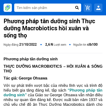
Phương pháp tân dưỡng sinh Thực
dưỡng Macrobiotics hồi xuân và
sống thọ
21/10/2022
2,6 N
clb100
Ngày đăng
Lượt xem
Nguồn tin
Phương pháp tân dưỡng sinh
THỰC DƯỠNG MACROBIOTICS – HỒI XUÂN & SỐNG
THỌ
Tác giả: George Ohsawa
Với sự phát triển vượt bậc của nhiều lĩnh vực và trình độ
hiểu biết gia tăng đáng kể, tập sách
“Phương pháp tân
dưỡng sinh”
của Giáo sư George Ohsawa vẫn nhận điều
nhiều sự quan tâm đáng kể. Được xuất bản năm 1937 và
chủ yếu chế độ ăn Thực Dưỡng Macrobiotics dành cho