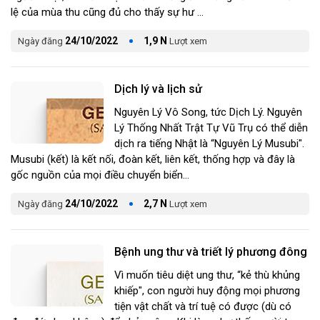
lệ của mùa thu cũng đủ cho thấy sự hư ...
24/10/2022
1,9 N
Ngày đăng
Lượt xem
Dịch lý và lịch sử
Nguyên Lý Vô Song, tức Dịch Lý. Nguyên
Lý Thống Nhất Trật Tự Vũ Trụ có thể diễn
dịch ra tiếng Nhật là “Nguyên Lý Musubi".
Musubi (kết) là kết nối, đoàn kết, liên kết, thống hợp và đây là
gốc nguồn của mọi điều chuyển biển...
24/10/2022
2,7 N
Ngày đăng
Lượt xem
Bệnh ung thư và triết lý phương đông
​Vì muốn tiêu diệt ung thư, “kẻ thù khủng
khiếp", con người huy động mọi phương
tiện vật chất và trí tuệ có được (dù có