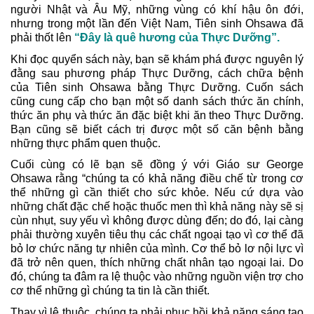
người Nhật và Âu Mỹ, những vùng có khí hậu ôn đới,
nhưng trong một lần đến Việt Nam, Tiên sinh Ohsawa đã
phải thốt lên
“Đây là quê hương của Thực Dưỡng”.
Khi đọc quyển sách này, bạn sẽ khám phá được nguyên lý
đằng sau phương pháp Thực Dưỡng, cách chữa bệnh
của Tiên sinh Ohsawa bằng Thực Dưỡng. Cuốn sách
cũng cung cấp cho bạn một số danh sách thức ăn chính,
thức ăn phụ và thức ăn đặc biệt khi ăn theo Thực Dưỡng.
Bạn cũng sẽ biết cách trị được một số căn bệnh bằng
những thực phẩm quen thuộc.
Cuối cùng có lẽ bạn sẽ đồng ý với Giáo sư George
Ohsawa rằng “chúng ta có khả năng điều chế từ trong cơ
thể những gì cần thiết cho sức khỏe. Nếu cứ dựa vào
những chất đặc chế hoặc thuốc men thì khả năng này sẽ sị
cùn nhụt, suy yếu vì không được dùng đến; do đó, lại càng
phải thường xuyên tiêu thụ các chất ngoại tạo vì cơ thể đã
bỏ lơ chức năng tự nhiên của mình. Cơ thể bỏ lơ nội lực vì
đã trở nên quen, thích những chất nhân tạo ngoại lai. Do
đó, chúng ta đâm ra lệ thuộc vào những nguồn viện trợ cho
cơ thể những gì chúng ta tin là cần thiết.
Thay vì lệ thuộc, chúng ta phải phục hồi khả năng sáng tạo