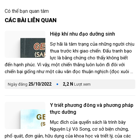
Có thể bạn quan tâm
CÁC BÀI LIÊN QUAN
Hiệp khí nhu đạo dưỡng sinh
Sợ hãi là tâm trạng của những người chịu
thua trước khi giao chiến. Đấu tranh bạo
lực là bằng chứng cho thấy không biết
đến hạnh phúc. Vì vậy, một chiến thắng luôn luôn đi đôi với
chiến bại giống như một câu văn đọc thuận nghịch (đọc xuôi ...
Đang diễn ra
2
25/10/2022
2,2 N
Ngày đăng
Lượt xem
Y triết phương đông và phương pháp
thực dưỡng
Mục đích của quyển sách là trình bày
Nguyên Lý Vô Song, cơ sở biện chứng,
phổ quát, đơn giản, hữu dụng của khoa học và triết lý, của các