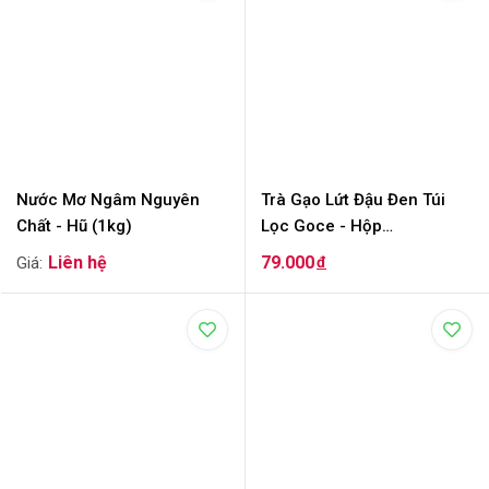
Nước Mơ Ngâm Nguyên
Trà Gạo Lứt Đậu Đen Túi
Chất - Hũ (1kg)
Lọc Goce - Hộp
(140gram/20 túi)
79.000
đ