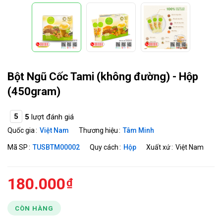
Bột Ngũ Cốc Tami (không đường) - Hộp
(450gram)
5
5
lượt đánh giá
Quốc gia
Việt Nam
Thương hiệu
Tâm Minh
Mã SP
TUSBTM00002
Quy cách
Hộp
Xuất xứ
Việt Nam
180.000
CÒN HÀNG