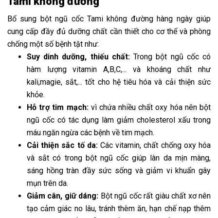
Tami không đường
Bổ sung bột ngũ cốc Tami không đường hàng ngày giúp
cung cấp đầy đủ dưỡng chất cần thiết cho cơ thể và phòng
chống một số bệnh tật như:
Suy dinh dưỡng, thiếu chất:
Trong bột ngũ cốc có
hàm lượng vitamin A,B,C,... và khoáng chất như
kali,magie, sắt,... tốt cho hệ tiêu hóa và cải thiện sức
khỏe.
Hỗ trợ tim mạch:
vì chứa nhiều chất oxy hóa nên bột
ngũ cốc có tác dụng làm giảm cholesterol xấu trong
máu ngăn ngừa các bệnh về tim mạch.
Cải thiện sắc tố da:
Các vitamin, chất chống oxy hóa
và sắt có trong bột ngũ cốc giúp làn da mịn màng,
sáng hồng tràn đầy sức sống và giảm vi khuẩn gây
mụn trên da.
Giảm cân, giữ dáng:
Bột ngũ cốc rất giàu chất xơ nên
tạo cảm giác no lâu, tránh thèm ăn, hạn chế nạp thêm