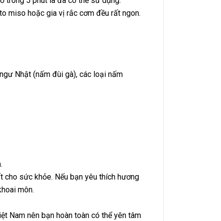
 trong 5 phút là đã có thể sử dụng.
to miso hoặc gia vị rắc cơm đều rất ngon.
 ngư Nhật (nấm đùi gà), các loại nấm
.
ất cho sức khỏe. Nếu bạn yêu thích hương
khoai môn.
Việt Nam nên bạn hoàn toàn có thể yên tâm