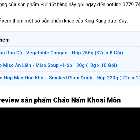
ượng của sản phẩm. Để đặt hàng hãy gọi ngay đến hotline 0779 7
ể xem thêm một số sản phẩm khác của King Kung dưới đây:
thêm
áo Rau Củ - Vegetable Congee - Hộp 256g (32g x 8 Gói)
p Miso Ăn Liền - Miso Soup - Hộp 130g (13g x 10 Gói)
n Hợp Mận Hun Khói - Smoked Plum Drink - Hộp 220g ( 22g x 1
review sản phẩm Cháo Nấm Khoai Môn