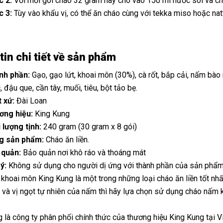
c 2:
Với mỗi gói cháo 32 gram hãy cho vào 150 ml nước sôi và chờ
c 3:
Tùy vào khẩu vị, có thể ăn cháo cùng với tekka miso hoặc nat
in chi tiết về sản phẩm
nh phần:
Gạo, gạo lứt, khoai môn (30%), cà rốt, bắp cải, nấm bào
, đậu que, cần tây, muối, tiêu, bột tảo bẹ.
t xứ:
Đài Loan
ơng hiệu:
King Kung
 lượng tịnh:
240 gram (30 gram x 8 gói)
g sản phẩm:
Cháo ăn liền.
 quản:
Bảo quản nơi khô ráo và thoáng mát
 ý:
Không sử dụng cho người dị ứng với thành phần của sản phẩm
khoai môn King Kung là một trong những loại cháo ăn liền tốt nh
 và vị ngọt tự nhiên của nấm thì hãy lựa chọn sử dụng cháo nấm 
 là công ty phân phối chính thức của thương hiệu King Kung tại 