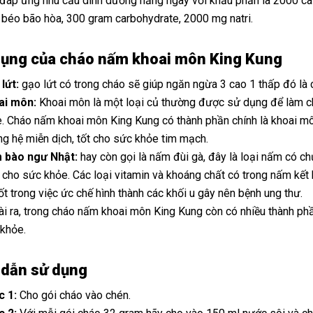
lệ đáp ứng nhu cầu dinh dưỡng hằng ngày với khẩu phần là 2000 c
 béo bão hòa, 300 gram carbohydrate, 2000 mg natri.
ụng của cháo nấm khoai môn King Kung
lứt:
gạo lứt có trong cháo sẽ giúp ngăn ngừa 3 cao 1 thấp đó là
ai môn:
Khoai môn là một loại củ thường được sử dụng để làm ch
Đang 
2
. Cháo nấm khoai môn King Kung có thành phần chính là khoai mô
g hệ miễn dịch, tốt cho sức khỏe tim mạch.
 bào ngư Nhật:
hay còn gọi là nấm đùi gà, đây là loại nấm có chứ
t cho sức khỏe. Các loại vitamin và khoáng chất có trong nấm kết
tốt trong việc ức chế hình thành các khối u gây nên bệnh ung thư.
i ra, trong cháo nấm khoai môn King Kung còn có nhiều thành ph
khỏe.
dẫn sử dụng
c 1:
Cho gói cháo vào chén.