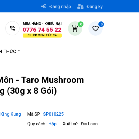
Đăng nhập
Đăng ký
0776 74 55 22
MUA HÀNG - KHIẾU NẠI
0
0
0979 00 55 22
0779 74 55 22
0978 17 45 30
ẾN THỨC
Môn - Taro Mushroom
 (30g x 8 Gói)
King Kung
Mã SP
SP010225
Quy cách
Hộp
Xuất xứ
Đài Loan