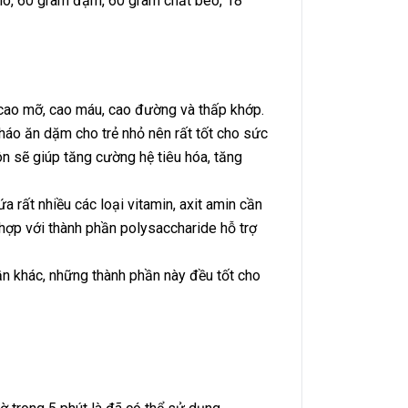
alo, 60 gram đạm, 60 gram chất béo, 18
 cao mỡ, cao máu, cao đường và thấp khớp.
áo ăn dặm cho trẻ nhỏ nên rất tốt cho sức
diễn ra
n sẽ giúp tăng cường hệ tiêu hóa, tăng
a rất nhiều các loại vitamin, axit amin cần
 hợp với thành phần polysaccharide hỗ trợ
ần khác, những thành phần này đều tốt cho