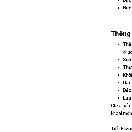
Bướ
Bướ
Thông t
Thà
khác
Xuấ
Thư
Khối
Dạn
Bảo
Lưu
Cháo nấm 
khoai môn
Tiến Khang