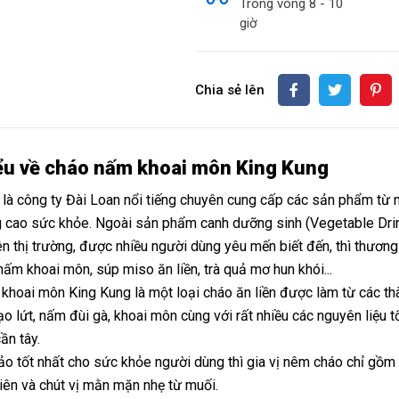
Trong vòng 8 - 10
giờ
Chia sẻ lên
ểu về cháo nấm khoai môn King Kung
là công ty Đài Loan nổi tiếng chuyên cung cấp các sản phẩm từ n
ng cao sức khỏe. Ngoài sản phẩm canh dưỡng sinh (Vegetable Drin
ên thị trường, được nhiều người dùng yêu mến biết đến, thì thươn
ấm khoai môn, súp miso ăn liền, trà quả mơ hun khói...
khoai môn King Kung là một loại cháo ăn liền được làm từ các th
ạo lứt, nấm đùi gà, khoai môn cùng với rất nhiều các nguyên liệu t
ần tây.
 tốt nhất cho sức khỏe người dùng thì gia vị nêm cháo chỉ gồm m
iên và chút vị mằn mặn nhẹ từ muối.