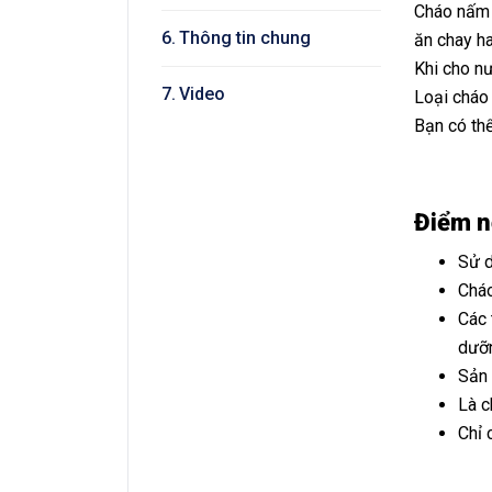
Cháo nấm 
Thông tin chung
ăn chay h
Khi cho n
Video
Loại cháo 
Bạn có thể
Điểm n
Sử d
Cháo
Các 
dưỡ
Sản 
Là c
Chỉ 