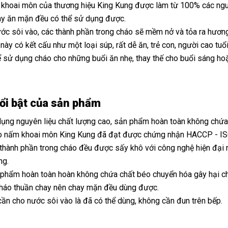
khoai môn của thương hiệu King Kung được làm từ 100% các nguyê
ay ăn mặn đều có thể sử dụng được.
ước sôi vào, các thành phần trong cháo sẽ mềm nở và tỏa ra hươ
này có kết cấu như một loại súp, rất dễ ăn, trẻ con, người cao tuổi
 sử dụng cháo cho những buổi ăn nhẹ, thay thế cho buổi sáng hoặ
ổi bật của sản phẩm
ụng nguyên liệu chất lượng cao, sản phẩm hoàn toàn không chứ
 nấm khoai môn King Kung đã đạt được chứng nhận HACCP - IS
thành phần trong cháo đều được sấy khô với công nghệ hiện đại n
ng.
phẩm hoàn toàn hoàn không chứa chất béo chuyển hóa gây hại c
háo thuần chay nên chay mặn đều dùng được.
cần cho nước sôi vào là đã có thể dùng, không cần đun trên bếp.