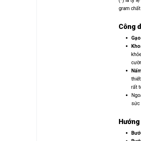
(*) là tỷ 
gram chất
Công d
Gạo 
Kho
khỏe
cườn
Nấm
thiế
rất 
Ngoà
sức 
Hướng 
Bướ