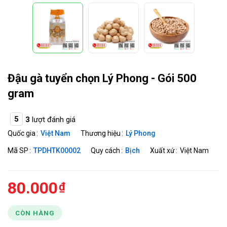
Đậu gà tuyển chọn Lý Phong - Gói 500
gram
5
3
lượt đánh giá
Quốc gia
Việt Nam
Thương hiệu
Lý Phong
Mã SP
TPDHTK00002
Quy cách
Bịch
Xuất xứ
Việt Nam
80.000
CÒN HÀNG