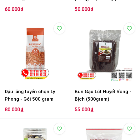
gram)
60.000
50.000
đ
đ
Đậu lăng tuyển chọn Lý
Bún Gạo Lứt Huyết Rồng -
Phong - Gói 500 gram
Bịch (500gram)
80.000
55.000
đ
đ