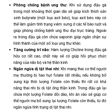
Phòng chống bệnh ung thư:
Khi sử dụng đậu gà
trong một khoảng thời gian dài sẽ giúp kích thích sản
sinh butyrate (một loại axit béo), loại axit béo này có
thể làm giảm tình trạng viêm sưng ở các tế bào ruột và
giúp phòng chống bệnh ung thư đại trực tràng. Ngoài
ra trong đậu gà còn chứa saponin giúp ngăn chặn sự
hình thành của một số loại ung thư khác.
Tăng cường trí não:
Hàm lượng Choline trong đậu gà
hữu cơ rất cao, chất này sẽ có giúp hồi phục chức
năng của não bộ và hệ thần kinh.
Ngăn ngừa dị tật thai nhi:
Khi mang thai cơ thể người
mẹ thường bị hao hụt folate rất nhiều, nếu không bổ
sung kịp thời lượng Folate còn thiếu thì rất có khả
năng thai nhi bị dị tật ống thần kinh. Trong đậu gà lại
chứa một lượng Folate dồi dào, khi ăn vào sẽ giúp cơ
thể người mẹ bổ sung lại lượng Folate còn thiếu, từ đó
ngăn ngừa tình trạng dị tật thai nhi.