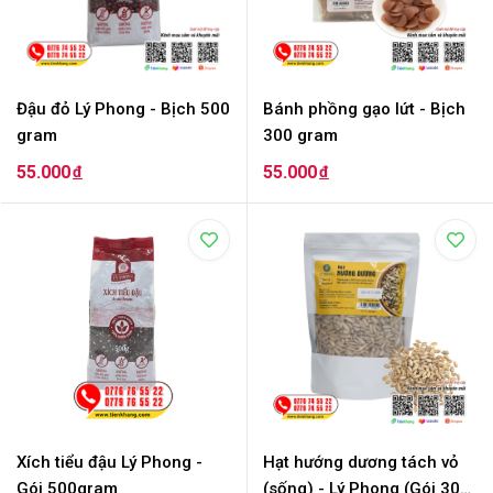
Đậu đỏ Lý Phong - Bịch 500
Bánh phồng gạo lứt - Bịch
gram
300 gram
55.000
55.000
đ
đ
Xích tiểu đậu Lý Phong -
Hạt hướng dương tách vỏ
Gói 500gram
(sống) - Lý Phong (Gói 300