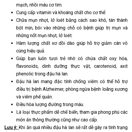
mạch, nhồi máu cơ tim.
Cung cấp vitamin và khoáng chất cho cơ thể.
Chữa mụn nhọt, lở loét bằng cách sao khô, tán thành
bột mịn, bôi vào những chỗ có bệnh giúp trị mụn và
những nốt mụn nhọt, lở loét.
Hàm lượng chất xơ dồi dào giúp hỗ trợ giảm cân vô
cùng hiệu quả.
Giúp bạn luôn tươi trẻ nhờ có chứa chất oxy hóa,
flavonoids, dinh dưỡng thực vật, carotenoid, axit
phenolic trong đậu hà lan.
Đậu hà lan mang đặc tính chống viêm có thể hỗ trợ
điều trị bệnh Alzheimer, phòng ngừa bệnh loãng xương
và viêm phế quản.
Điều hòa lượng đường trong máu.
Là loại thực phẩm dễ chế biến, tham gia phong phú các
món ăn thông thường cũng như cao cấp.
Lưu ý:
Khi ăn quá nhiều đậu hà lan sẽ rất dễ gây ra tình trạng