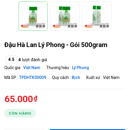
Đậu Hà Lan Lý Phong - Gói 500gram
4.5
4
lượt đánh giá
Quốc gia
Việt Nam
Thương hiệu
Lý Phong
Mã SP
TPDHTK00009
Quy cách
Bịch
Xuất xứ
Việt Nam
65.000
CÒN HÀNG