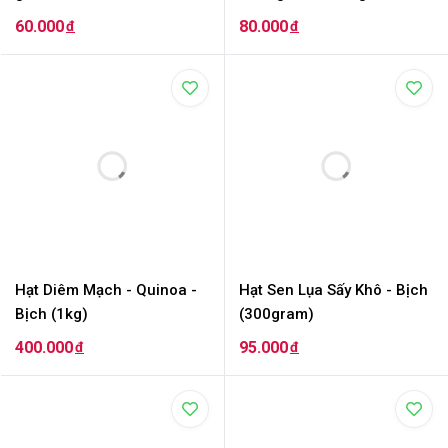
60.000
80.000
đ
đ
Hạt Diêm Mạch - Quinoa -
Hạt Sen Lụa Sấy Khô - Bịch
Bịch (1kg)
(300gram)
400.000
95.000
đ
đ