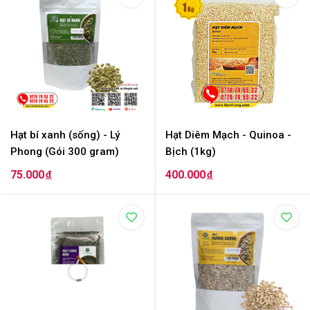
Hạt bí xanh (sống) - Lý
Hạt Diêm Mạch - Quinoa -
Phong (Gói 300 gram)
Bịch (1kg)
75.000
400.000
đ
đ