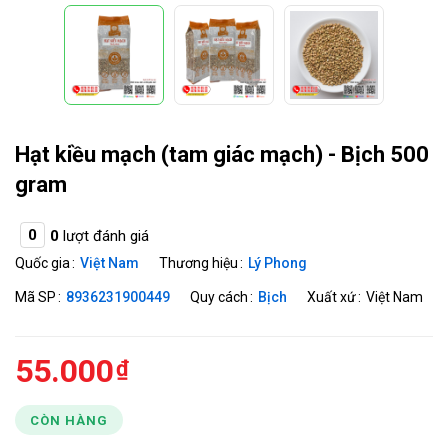
Hạt kiều mạch (tam giác mạch) - Bịch 500
gram
0
0
lượt đánh giá
Quốc gia
Việt Nam
Thương hiệu
Lý Phong
Mã SP
8936231900449
Quy cách
Bịch
Xuất xứ
Việt Nam
55.000
CÒN HÀNG