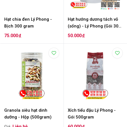
Hạt chia đen Lý Phong -
Hạt hướng dương tách vỏ
Bịch 300 gram
(sống) - Lý Phong (Gói 300
gram)
75.000
50.000
đ
đ
Granola siêu hạt dinh
Xích tiểu đậu Lý Phong -
dưỡng - Hộp (500gram)
Gói 500gram
60.000
đ