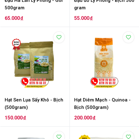
Đậu Hà Lan Lý Phong - Gói
Đậu đỏ Lý Phong - Bịch 500
500gram
gram
65.000
55.000
đ
đ
Hạt Sen Lụa Sấy Khô - Bịch
Hạt Diêm Mạch - Quinoa -
(500gram)
Bịch (500gram)
150.000
200.000
đ
đ