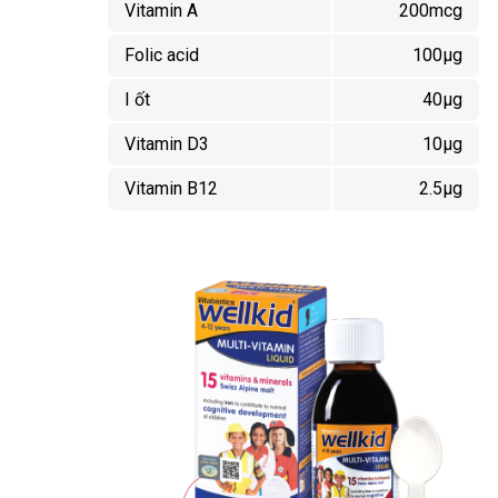
Vitamin A
200mcg
Folic acid
100µg
I ốt
40µg
Vitamin D3
10µg
Vitamin B12
2.5µg