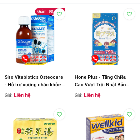
93.600
Siro Vitabiotics Osteocare
Hone Plus - Tăng Chiều
- Hỗ trợ xương chắc khỏe -
Cao Vượt Trội Nhật Bản
Chai 200ml
(2gx30 Gói) (Hộp)