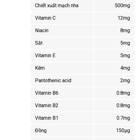
Chiết xuất mạch nha
500mg
Vitamin C
12mg
Niacin
8mg
Sắt
5mg
Vitamin E
5mg
Kẽm
4mg
Pantothenic acid
2mg
Vitamin B6
0.8mg
Vitamin B2
0.8mg
Vitamin B1
0.7mg
Đồng
150µg