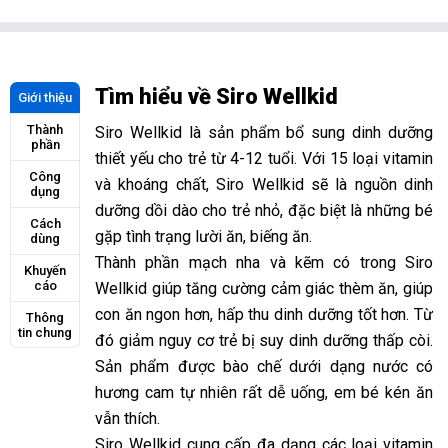
Tìm hiểu về Siro Wellkid
Giới thiệu
Thành
Siro Wellkid là sản phẩm bổ sung dinh dưỡng
phần
thiết yếu cho trẻ từ 4-12 tuổi. Với 15 loại vitamin
Công
và khoáng chất, Siro Wellkid sẽ là nguồn dinh
dụng
dưỡng dồi dào cho trẻ nhỏ, đặc biệt là những bé
Cách
gặp tình trạng lười ăn, biếng ăn.
dùng
Thành phần mạch nha và kẽm có trong Siro
Khuyến
cáo
Wellkid giúp tăng cường cảm giác thèm ăn, giúp
con ăn ngon hơn, hấp thu dinh dưỡng tốt hơn. Từ
Thông
tin chung
đó giảm nguy cơ trẻ bị suy dinh dưỡng thấp còi.
Sản phẩm được bào chế dưới dạng nước có
hương cam tự nhiên rất dễ uống, em bé kén ăn
vẫn thích.
Siro Wellkid cung cấp đa dạng các loại vitamin