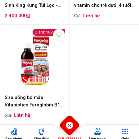
Sinh King Kung Túi Lọc -
vitamin cho trẻ dưới 4 tuổi -
Genuine Vegetable Drink
Chai 150ml
2.400.000
đ
107.700
Siro uống bổ máu
Vitabiotics Feroglobin B12
- Chai 200ml