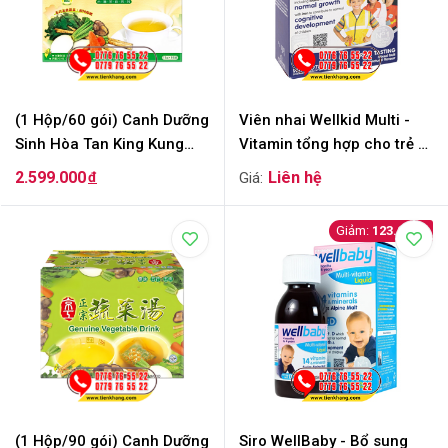
(1 Hộp/60 gói) Canh Dưỡng
Viên nhai Wellkid Multi -
Sinh Hòa Tan King Kung
Vitamin tổng hợp cho trẻ vị
(Đài Loan) - Vegetable
trái cây - Hộp 30 viên
2.599.000
đ
Drink
123.900
(1 Hộp/90 gói) Canh Dưỡng
Siro WellBaby - Bổ sung