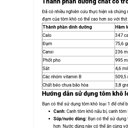
Thành phần dưỡng chất có tr
Đã có nhiều nghiên cứu thực hiện và chứng 
đạm của tôm khô có thể cao hơn so với thịt
Thành phần dinh dưỡng
Hàm l
Calo
347 ca
Đạm
75,6 
Canxi
236 m
Phốt pho
995 m
Sắt
4,6 mi
Các nhóm vitamin B
509,5 
Chất béo chưa bão hòa
3,8 gr
Hướng dẫn sử dụng tôm khô lo
Bạn có thể sử dụng tôm khô loại 1 để chế b
Canh:
Canh tôm khô nấu bí, canh tôm k
Súp/nước dùng:
Bạn có thể sử dụng t
hơn. Nước dùng này có thể ăn cùng với 