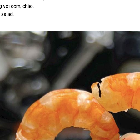
với cơm, cháo,..
salad,..