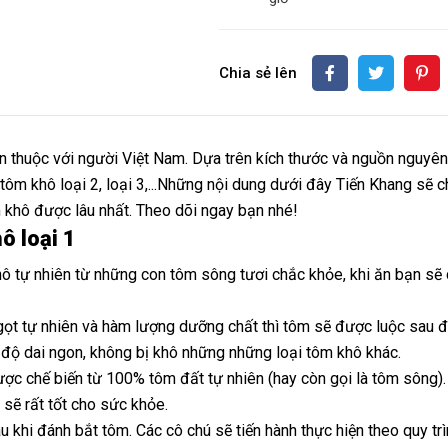
Chia sẻ lên
 thuộc với người Việt Nam. Dựa trên kích thước và nguồn nguyên 
, tôm khô loại 2, loại 3,...Những nội dung dưới đây Tiến Khang sẽ
 khô được lâu nhất. Theo dõi ngay bạn nhé!
ô loại 1
hô tự nhiên từ những con tôm sông tươi chắc khỏe, khi ăn bạn sẽ 
t tự nhiên và hàm lượng dưỡng chất thì tôm sẽ được luộc sau đó
 độ dai ngon, không bị khô những những loại tôm khô khác.
ợc chế biến từ 100% tôm đất tự nhiên (hay còn gọi là tôm sông)
sẽ rất tốt cho sức khỏe.
 khi đánh bắt tôm. Các cô chú sẽ tiến hành thực hiện theo quy t