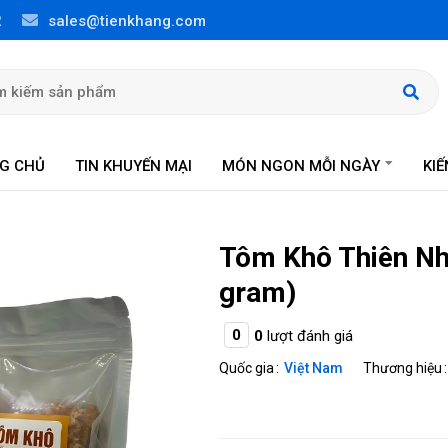
2
sales@tienkhang.com
G CHỦ
TIN KHUYẾN MẠI
MÓN NGON MỖI NGÀY
KI
Tôm Khô Thiên Nhi
gram)
0
0
lượt đánh giá
Quốc gia
Việt Nam
Thương hiệu