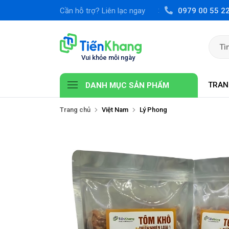
Cần hỗ trợ? Liên lạc ngay
0979 00 55 2
TRAN
DANH MỤC SẢN PHẨM
Trang chủ
Việt Nam
Lý Phong