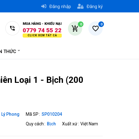
0776 74 55 22
Đăng nhập
Đăng ký
0979 00 55 22
0779 74 55 22
MUA HÀNG - KHIẾU NẠI
0
0
0978 17 45 30
ẾN THỨC
ên Loại 1 - Bịch (200
Lý Phong
Mã SP
SP010204
Quy cách
Bịch
Xuất xứ
Việt Nam