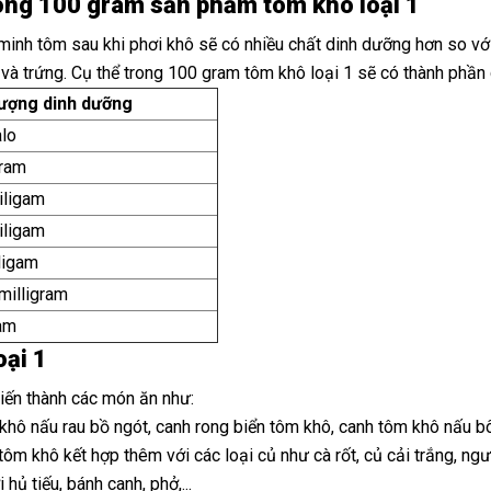
ong 100 gram sản phẩm tôm khô loại 1
minh tôm sau khi phơi khô sẽ có nhiều chất dinh dưỡng hơn so với
 và trứng. Cụ thể trong 100 gram tôm khô loại 1 sẽ có thành phần
ượng dinh dưỡng
lo
gram
Đang 
2
iligam
iligam
ligam
milligram
am
ại 1
iến thành các món ăn như:
hô nấu rau bồ ngót, canh rong biển tôm khô, canh tôm khô nấu bôn
ôm khô kết hợp thêm với các loại củ như cà rốt, củ cải trắng, n
hủ tiếu, bánh canh, phở,...