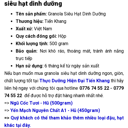
siêu hạt dinh dưỡng
Tên sản phẩm:
Granola Siêu Hạt Dinh Dưỡng
Thương hiệu:
Tiến Khang
Xuất xứ:
Việt Nam
Quy cách đóng gói:
Hộp
Đang diễn ra
2
Khối lượng tịnh:
500 gram
Bảo quản:
Nơi khô ráo, thoáng mát, tránh ánh nắng
trực tiếp
Hạn sử dụng:
6 tháng kể từ ngày sản xuất
Nếu bạn muốn mua granola siêu hạt dinh dưỡng ngon, giòn,
chất lượng tốt tại
Thực Dưỡng Hiện Đại Tiến Khang
thì hãy
liên hệ ngay với chúng tôi qua hotline
0776 74 55 22 - 0779
74 55 22
để được hỗ trợ đặt hàng nhanh nhất nhé.
=>
Ngũ Cốc Tươi - Hũ (500gram)
=>
Yến Mạch Nguyên Chất A1 - Hũ (450gram)
=>
Quý khách có thể tham khảo thêm nhiều loại đậu, hạt
khác tại đây.