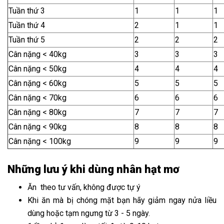
Tuần thứ 3
1
1
1
Tuần thứ 4
2
1
1
Tuần thứ 5
2
2
2
Cân nặng < 40kg
3
3
3
Cân nặng < 50kg
4
4
4
Cân nặng < 60kg
5
5
5
Cân nặng < 70kg
6
6
6
Cân nặng < 80kg
7
7
7
Cân nặng < 90kg
8
8
8
Cân nặng < 100kg
9
9
9
Những lưu ý khi dùng nhân hạt mơ
Ăn theo tư vấn, không được tự ý
Khi ăn mà bị chóng mặt bạn hãy giảm ngay nửa liều
dùng hoặc tạm ngưng từ 3 - 5 ngày.