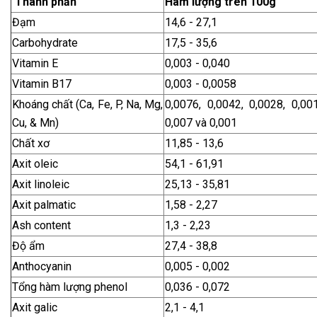
Thành phần
Hàm lượng trên 100g
Đạm
14,6 - 27,1
Carbohydrate
17,5 - 35,6
Vitamin E
0,003 - 0,040
Vitamin B17
0,003 - 0,0058
Khoáng chất (Ca, Fe, P, Na, Mg,
0,0076, 0,0042, 0,0028, 0,001
Cu, & Mn)
0,007 và 0,001
Chất xơ
11,85 - 13,6
Axit oleic
54,1 - 61,91
Axit linoleic
25,13 - 35,81
Axit palmatic
1,58 - 2,27
Ash content
1,3 - 2,23
Độ ẩm
27,4 - 38,8
Anthocyanin
0,005 - 0,002
Tổng hàm lượng phenol
0,036 - 0,072
Axit galic
2,1 - 4,1