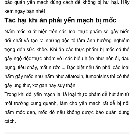
quản yến mạch đúng cách để không bị hư hại. Hãy xem ngay
bạn nhé!
Tác hại khi ăn phải yến mạch bị mốc
Nấm mốc xuất hiện trên các loại thực phẩm sẽ gây biến đổi
chất và tạo ra những độc tố làm ảnh hưởng nghiêm trọng
đến sức khỏe. Khi ăn các thực phẩm bị mốc có thể gây ngộ
độc thực phẩm với các biểu hiện như nôn ói, đau bụng, tiêu
chảy, mất nước,... Đặc biệt nếu ăn phải các loại nấm gây mốc
như nấm như aflatoxin, fumonisins thì có thể gây ung thư, xơ
gan hay suy thận.
Trong khi đó, yến mạch lại là loại thực phẩm dễ hút ẩm từ
môi trường xung quanh, làm cho yến mạch rất dễ bị nổi nấm
mốc đen, mốc đỏ nếu không được bảo quản đúng cách.
Tác hại khi ăn yến mạch bị mốc
Sản phẩm
Kiến thức
KHUYẾN MẠI
Món ngon
Khác