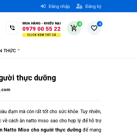
Đăng nhập
Đăng ký
0776 74 55 22
0979 00 55 22
MUA HÀNG - KHIẾU NẠI
0
0
0779 74 55 22
0978 17 45 30
ẾN THỨC
gười thực dưỡng
g.com
àu đạm mà còn rất tốt cho sức khỏe. Tuy nhiên,
về cách ăn natto miso sao cho hợp lý để hỗ trợ
n Natto Miso cho người thực dưỡng
để mang