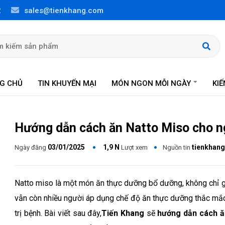
2
sales@tienkhang.com
G CHỦ
TIN KHUYẾN MẠI
MÓN NGON MỖI NGÀY
KI
Hướng dẫn cách ăn Natto Miso cho n
03/01/2025
1,9 N
tienkhan
Ngày đăng
Lượt xem
Nguồn tin
Natto miso là một món ăn thực dưỡng bổ dưỡng, không chỉ gi
vẫn còn nhiều người áp dụng chế độ ăn thực dưỡng thắc mắc 
trị bệnh. Bài viết sau đây,
Tiến Khang
sẽ
hướng dẫn cách ă