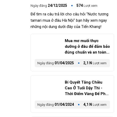
24/12/2025
574
Ngày đăng
Lượt xem
Để tìm ra câu trả lời cho câu hỏi "Nước tương
tamari mua ở đâu Hà Nội" bạn hãy xem ngay
những nội dung dưới đây của Tiến Khang!
Mua mơ muối thực
dưỡng ở đâu để đảm bảo
đúng chuẩn và an toàn
cho sức khỏe?
01/04/2025
2,1 N
Ngày đăng
Lượt xem
Bí Quyết Tăng Chiều
Cao Ở Tuổi Dậy Thì -
Thời Điểm Vàng Để Phát
Triển
01/04/2024
4,1 N
Ngày đăng
Lượt xem