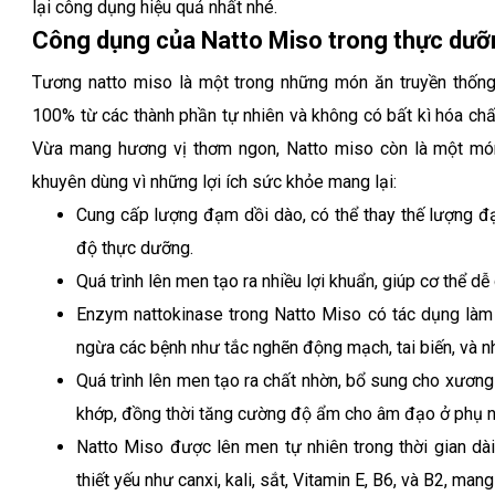
lại công dụng hiệu quả nhất nhé.
Công dụng của Natto Miso trong thực dưỡ
Tương natto miso là một trong những món ăn truyền thống
100% từ các thành phần tự nhiên và không có bất kì hóa chất
Vừa mang hương vị thơm ngon, Natto miso còn là một mó
khuyên dùng vì những lợi ích sức khỏe mang lại:
Cung cấp lượng đạm dồi dào, có thể thay thế lượng đạ
độ thực dưỡng.
Quá trình lên men tạo ra nhiều lợi khuẩn, giúp cơ thể dễ
Enzym nattokinase trong Natto Miso có tác dụng làm
ngừa các bệnh như tắc nghẽn động mạch, tai biến, và n
Quá trình lên men tạo ra chất nhờn, bổ sung cho xương
khớp, đồng thời tăng cường độ ẩm cho âm đạo ở phụ nữ,
Natto Miso được lên men tự nhiên trong thời gian dài
thiết yếu như canxi, kali, sắt, Vitamin E, B6, và B2, man