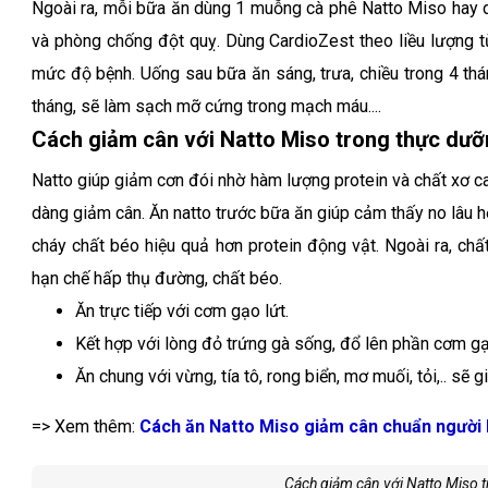
Ngoài ra, mỗi bữa ăn dùng 1 muỗng cà phê Natto Miso hay
và phòng chống đột quỵ. Dùng CardioZest theo liều lượng 
mức độ bệnh. Uống sau bữa ăn sáng, trưa, chiều trong 4 thá
tháng, sẽ làm sạch mỡ cứng trong mạch máu....
Cách giảm cân với Natto Miso trong thực dư
Natto giúp giảm cơn đói nhờ hàm lượng protein và chất xơ ca
dàng giảm cân. Ăn natto trước bữa ăn giúp cảm thấy no lâu h
cháy chất béo hiệu quả hơn protein động vật. Ngoài ra, ch
hạn chế hấp thụ đường, chất béo.
Ăn trực tiếp với cơm gạo lứt.
Kết hợp với lòng đỏ trứng gà sống, đổ lên phần cơm g
Ăn chung với vừng, tía tô, rong biển, mơ muối, tỏi,.. sẽ
=> Xem thêm:
Cách ăn Natto Miso giảm cân chuẩn người
Cách giảm cân với Natto Miso 