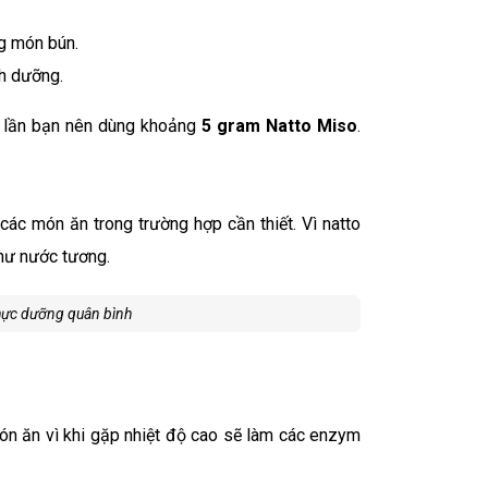
ng món bún.
nh dưỡng.
ỗi lần bạn nên dùng khoảng
5 gram Natto Miso
.
diễn ra
các món ăn trong trường hợp cần thiết. Vì natto
hư nước tương.
hực dưỡng quân bình
 ăn vì khi gặp nhiệt độ cao sẽ làm các enzym