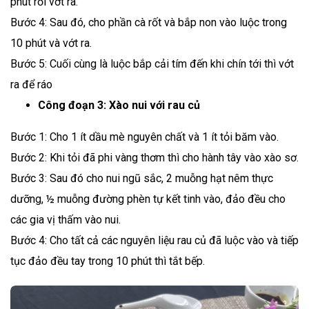
phút rồi vớt ra.
Bước 4: Sau đó, cho phần cà rốt và bắp non vào luộc trong
10 phút và vớt ra.
Bước 5: Cuối cùng là luộc bắp cải tím đến khi chín tới thì vớt
ra để ráo
Công đoạn 3: Xào nui với rau củ
Bước 1: Cho 1 ít dầu mè nguyên chất và 1 ít tỏi băm vào.
Bước 2: Khi tỏi đã phi vàng thơm thì cho hành tây vào xào sơ.
Bước 3: Sau đó cho nui ngũ sắc, 2 muỗng hạt nêm thực
dưỡng, ½ muỗng đường phèn tự kết tinh vào, đảo đều cho
các gia vị thấm vào nui.
Bước 4: Cho tất cả các nguyên liệu rau củ đã luộc vào và tiếp
tục đảo đều tay trong 10 phút thì tắt bếp.