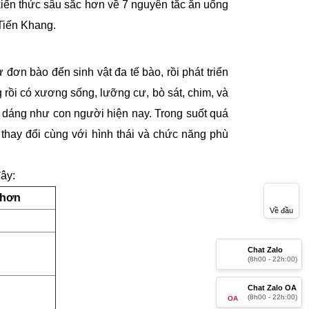
u sắc hơn về 7 nguyên tắc ăn uống quân bình âm
ơn bào đến sinh vật đa tế bào, rồi phát triển qua
có xương sống, lưỡng cư, bò sát, chim, và cuối
 như con người hiện nay. Trong suốt quá trình này
ng với hình thái và chức năng phù hợp với cách ăn
:
hơn
Về đầu
Chat Zalo
Chat Zalo OA