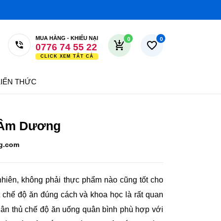
Đăng nhập
Đăng ký
MUA HÀNG - KHIẾU NẠI
0
0
0776 74 55 22
0979 00 55 22
0779 74 55 22
N THỨC
0978 17 45 30
m Dương
g.com
iên, không phải thực phẩm nào cũng tốt cho sức
độ ăn đúng cách và khoa học là rất quan trọng.
ế độ ăn uống quân bình phù hợp với Trật tự của