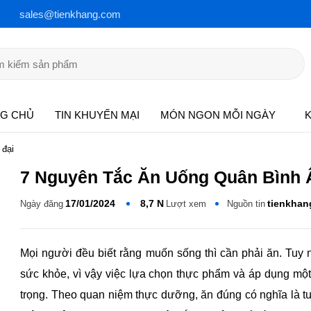
sales@tienkhang.com
G CHỦ
TIN KHUYẾN MẠI
MÓN NGON MỖI NGÀY
KIẾ
đại
7 Nguyên Tắc Ăn Uống Quân Bình Â
17/01/2024
8,7 N
tienkhan
Ngày đăng
Lượt xem
Nguồn tin
Mọi người đều biết rằng muốn sống thì cần phải ăn. Tuy nh
khỏe, vì vậy việc lựa chọn thực phẩm và áp dụng một chế 
Theo quan niệm thực dưỡng, ăn đúng có nghĩa là tuân thủ ch