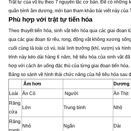
vũ trụ theo 7 nguyên tắc cơ bản. Để có những kiến thức sâ
dương, mời bạn tham khảo bài viết này của Tiến Khang.
Phù hợp với trật tự tiến hóa
Theo thuyết tiến hóa, sinh vật tiến hóa qua các giai đoạn từ đ
các giai đoạn từ rêu, rong, động vật không xương sống rồi 
cùng là loài có vú, loài linh trưởng (khỉ, vượn) và hình dáng
kéo dài hàng tỉ năm, hệ tiêu hóa của sinh vật đã thay đổi cù
uống đặc thù của từng giai đoạn tiến hóa.
Bảng so sánh về hình thái chức năng của hệ tiêu hóa sau đây
Âm hơn
Dương 
Loài
Ăn Cỏ
Người
Ăn Thịt
Răng
Lớn
Trung bình
Nhỏ
cửa
Răng
Nhỏ
Ngắn
Dài
nanh