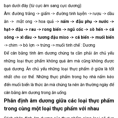
bạn dưới đây (từ cực âm sang cực dương):
Âm: đường trắng -> giấm -> đường tinh luyện -> rượu -> dầu
ăn -> mật ong -> hoa quả ->
nấm -> đậu phụ -> nước ->
hạt-> đậu -> rau -> rong biển -> ngũ cốc -> sò hến -> cá
sông -> xì dầu -> tương đậu miso -> cá biển -> muối biển
-> chim -> bò lợn -> trứng -> muối tinh chế : Dương
Để cân bằng tính âm dương chúng ta cần phải ăn chủ yếu
những loại thực phẩm không quá âm mà cũng không được
quá dương. Ăn chủ yếu những loại thực phẩm ở giữa là tốt
nhất cho cơ thể. Những thực phẩm trong họ nhà nấm kéo
đến muối biển là thức ăn mà chúng ta nên ăn thường ngày để
cân bằng âm dương trong ăn uống.
Phân định âm dương giữa các loại thực phẩm
trong cùng một loại thực phẩm với nhau