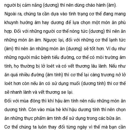
người bị cảm nắng (dương) thì nên dùng cháo hành (âm).
Ngoài ra, chúng ta cần dựa vào tình trạng cơ thể đang mang
khuynh hướng âm hay dương để lựa chọn một món ăn phù
hợp. Đối với những người cơ thể nóng tức (dương) thì nên ăn
những món ăn âm. Ngược lại, đối với những cơ thể lạnh tức
(âm) thì nên ăn những món ăn (dương) sẽ tốt hơn. Ví dụ như
những người mắc bệnh tiểu đường, cơ thể có môi trường âm
tính, họ thường bị lở loét và có vết thương lâu lành. Nếu như
ăn quá nhiều đường (âm tính) thì cơ thể lại càng trương nở lở
loét hơn còn nếu ăn có sử dụng muối (dương tính) thì cơ thể
sẽ nhanh lành và vết thương se lại.
Đối với mùa đông thì khí hậu âm tính nên nấu những món ăn
dương tính. Còn vào mùa hè khí hậu dương tính thì nên chọn
ăn những thực phẩm âm tính để sử dụng trong các bữa ăn.
Cơ thể chúng ta luôn thay đổi từng ngày vì thế mà bạn cần