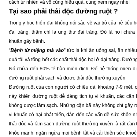
và vô cùng hiệu quả, cùng xem ngay nhé!
Tại sao phải thải độc đường ruột ?
Trong y học hiện đại không nói sâu về vai trò của hệ tiêu 
tràng, thậm chí là ung thư đại tràng. Đó là nơi chứa chất t
bệnh.
“
Bệnh từ miệng mà vào
” tức là khi ăn uống sai, ăn nhiều thự
và tống hết các chất thải độc hại ở đại tràng. Đường ruột đ
đến 80% tế bào miễn dịch. Để hệ thống miễn dịch đủ mạnh và
sạch và được thải độc thường xuyên.
Đường ruột của con người có chiều dài khoảng 7-9 mét, có 
khiến đường ruột dễ dàng tích tụ vi khuẩn, các cặn bã thức 
làm sạch. Những cặn bã này không chỉ gây ra mùi hôi, mà c
phát triển, dẫn đến các vấn đề sức khỏe như rối loạn tiêu h
sạch đường ruột thường xuyên là rất cần thiết để loại bỏ c
ngừa mọi bệnh tật và cải thiện sức khoẻ tổng thể. Khi thực 