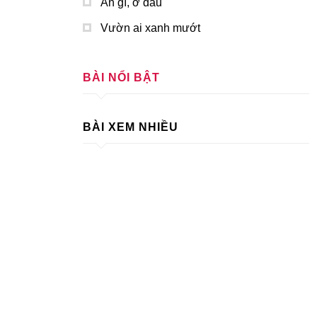
Ăn gì, ở đâu
Vườn ai xanh mướt
BÀI NỔI BẬT
BÀI XEM NHIỀU