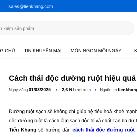
sales@tienkhang.com
G CHỦ
TIN KHUYẾN MẠI
MÓN NGON MỖI NGÀY
KIẾ
Cách thải độc đường ruột hiệu quả b
01/03/2025
2,6 N
tienkhan
Ngày đăng
Lượt xem
Nguồn tin
Đường ruột sạch sẽ không chỉ giúp hệ tiêu hoá khoẻ mạnh mà
đường ruột là cách làm sạch độc tố và chất cặn bã dư thừa t
Khang
sẽ hướng dẫn
cách thải độc đường ruột
bằng phươn