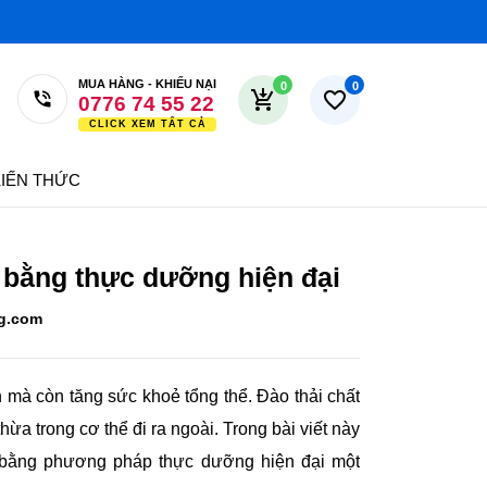
Đăng nhập
Đăng ký
MUA HÀNG - KHIẾU NẠI
0
0
0776 74 55 22
0979 00 55 22
0779 74 55 22
N THỨC
0978 17 45 30
ằng thực dưỡng hiện đại
g.com
 còn tăng sức khoẻ tổng thể. Đào thải chất độc
rong cơ thể đi ra ngoài. Trong bài viết này
Tiến
g pháp thực dưỡng hiện đại một cách tự nhiên