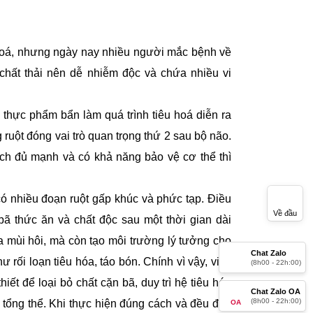
hoá, nhưng ngày nay nhiều người mắc bệnh về đại
hải nên dễ nhiễm độc và chứa nhiều vi khuẩn gây
c phẩm bẩn làm quá trình tiêu hoá diễn ra quá tải
óng vai trò quan trọng thứ 2 sau bộ não. Nó chứa
 có khả năng bảo vệ cơ thể thì đường ruột phải
nhiều đoạn ruột gấp khúc và phức tạp. Điều này
Về đầu
ăn và chất độc sau một thời gian dài không được
òn tạo môi trường lý tưởng cho vi khuẩn có hại
Chat Zalo
óa, táo bón. Chính vì vậy, việc thải độc và làm
hất cặn bã, duy trì hệ tiêu hóa khỏe mạnh, ngăn
Chat Zalo OA
hiện đúng cách và đều đặn sẽ mang lại những lợi